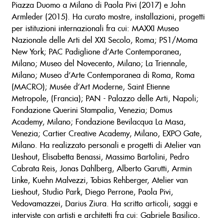
Piazza Duomo a Milano di Paola Pivi (2017) e John
Armleder (2015). Ha curato mostre, installazioni, progetti
per istituzioni internazionali fra cui: MAXXI Museo
Nazionale delle Arti del XXI Secolo, Roma; PS1/Moma
New York; PAC Padiglione d’Arte Contemporanea,
Milano; Museo del Novecento, Milano; La Triennale,
Milano; Museo d’Arte Contemporanea di Roma, Roma
(MACRO); Musée d’Art Moderne, Saint Etienne
Metropole, (Francia); PAN - Palazzo delle Arti, Napoli;
Fondazione Querini Stampalia, Venezia; Domus
Academy, Milano; Fondazione Bevilacqua La Masa,
Venezia; Cartier Creative Academy, Milano, EXPO Gate,
Milano. Ha realizzato personali e progetti di Atelier van
LIeshout, Elisabetta Benassi, Massimo Bartolini, Pedro
Cabrata Reis, Jonas Dahlberg, Alberto Garutti, Armin
Linke, Kuehn Malvezzi, Tobias Rehberger, Atelier van
Lieshout, Studio Park, Diego Perrone, Paola Pivi,
Vedovamazzei, Darius Ziura. Ha scritto articoli, saggi e
interviste con artisti e architetti fra cui: Gabriele Basilico,