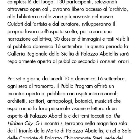
complessità del luogo. I 30 partecipanti, selezionati
attraverso open call, avranno libero accesso all’archivio,
alla biblioteca e alle zone più nascoste del museo.
Guidati dall’artista e dal curatore, svilupperanno il
proprio lavoro sull’aspetto scelto, per creare una
narrazione collettiva, 30 dossier d’immagini e testi visibili
al pubblico domenica 16 settembre. In questo periodo la
Galleria Regionale della Sicilia di Palazzo Abatellis sarà
regolarmente aperta al pubblico secondo i consueti orari.
Per sette giorni, da lunedì 10 a domenica 16 settembre,
ogni sera al tramonto, il Public Program offrirà un
incontro aperto al pubblico con ospiti internazionali:
architetti, scrittori, antropologi, botanici, musicisti che
esporranno la loro personale visione e lettura di un
aspetto di Palazzo Abatellis e dei temi toccati da
The
Hidden City
. Gli incontri si terranno nella magnifica sala
de Il Trionfo della Morte di Palazzo Abatellis, e nella Sala
delle Capriate di Palazzo Chiaramonte Steri, sede del